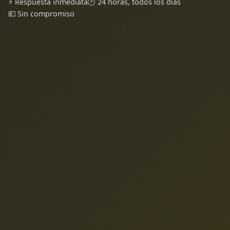
⚡ Respuesta inmediata
🕐 24 horas, todos los días
💶 Sin compromiso