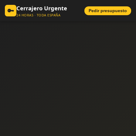
Cerrajero Urgente
🔑
Pedir presupuesto
24 HORAS · TODA ESPAÑA