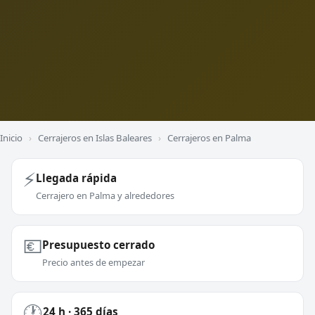
Inicio
›
Cerrajeros en Islas Baleares
›
Cerrajeros en Palma
⚡
Llegada rápida
Cerrajero en Palma y alrededores
💶
Presupuesto cerrado
Precio antes de empezar
🕐
24 h · 365 días