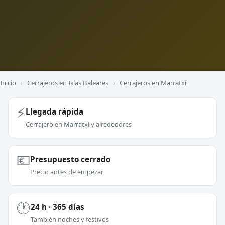
Inicio
›
Cerrajeros en Islas Baleares
›
Cerrajeros en Marratxí
⚡
Llegada rápida
Cerrajero en Marratxí y alrededores
💶
Presupuesto cerrado
Precio antes de empezar
🕐
24 h · 365 días
También noches y festivos