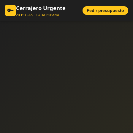
Cerrajero Urgente
🔑
Pedir presupuesto
24 HORAS · TODA ESPAÑA