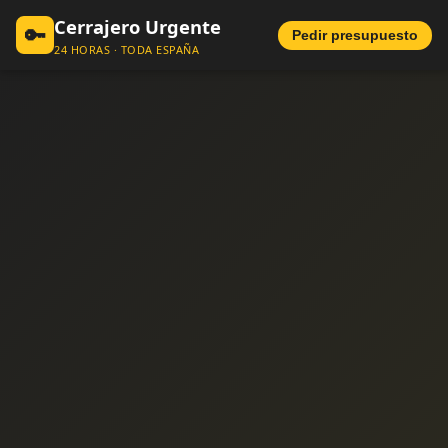
Cerrajero Urgente
🔑
Pedir presupuesto
24 HORAS · TODA ESPAÑA