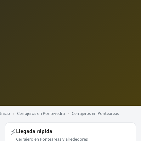
Inicio
›
Cerrajeros en Pontevedra
›
Cerrajeros en Ponteareas
⚡
Llegada rápida
Cerrajero en Ponteareas y alrededores