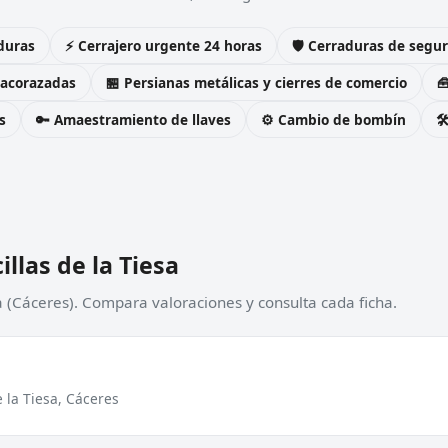
duras
⚡ Cerrajero urgente 24 horas
🛡️ Cerraduras de seg
 acorazadas
🏪 Persianas metálicas y cierres de comercio

s
🔑 Amaestramiento de llaves
⚙️ Cambio de bombín

llas de la Tiesa
sa (Cáceres). Compara valoraciones y consulta cada ficha.
e la Tiesa, Cáceres