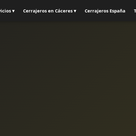
icios ▾
Cerrajeros en Cáceres ▾
Cerrajeros España