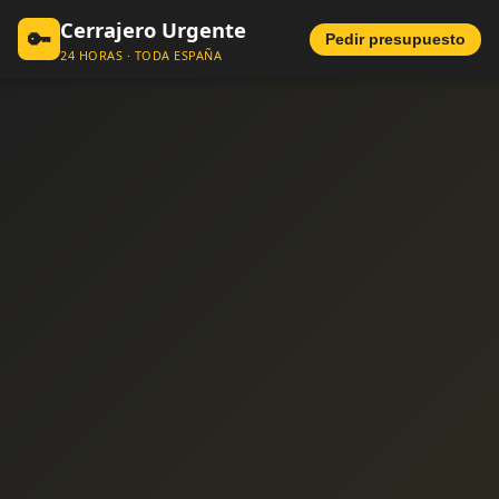
Cerrajero Urgente
🔑
Pedir presupuesto
24 HORAS · TODA ESPAÑA