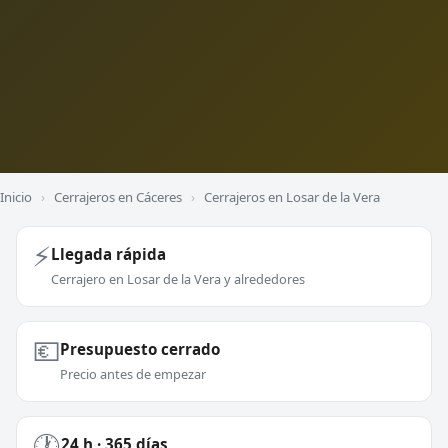
Inicio
›
Cerrajeros en Cáceres
›
Cerrajeros en Losar de la Vera
⚡
Llegada rápida
Cerrajero en Losar de la Vera y alrededores
💶
Presupuesto cerrado
Precio antes de empezar
🕐
24 h · 365 días