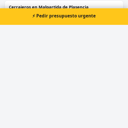
Cerrajeros en Malpartida de Plasencia
⚡ Pedir presupuesto urgente
Cerrajeros en Coria
Cerrajeros en Arroyo de la Luz
Cerrajeros en Montánchez
Cerrajeros en Talaván
⚡ Cerrajero urgente en Losar de la
Vera
Atención prioritaria 24 horas — respuesta
inmediata.
📞 Solicitar llamada
Pedir presupuesto