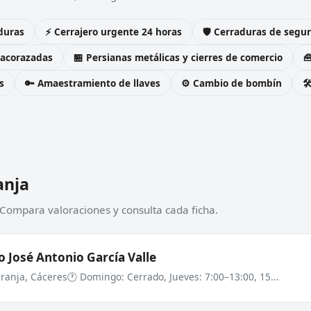
duras
⚡ Cerrajero urgente 24 horas
🛡️ Cerraduras de seg
 acorazadas
🏪 Persianas metálicas y cierres de comercio

s
🔑 Amaestramiento de llaves
⚙️ Cambio de bombín

anja
 Compara valoraciones y consulta cada ficha.
o José Antonio García Valle
Granja, Cáceres
🕐 Domingo: Cerrado, Jueves: 7:00–13:00, 15...