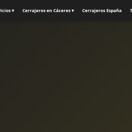
icios ▾
Cerrajeros en Cáceres ▾
Cerrajeros España