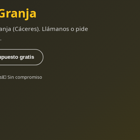
Granja
anja (Cáceres). Llámanos o pide
.
upuesto gratis
s
💶 Sin compromiso