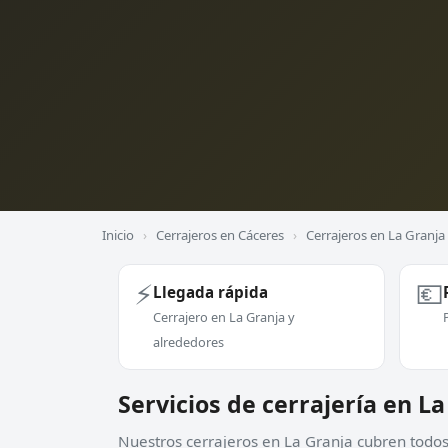
Inicio
›
Cerrajeros en Cáceres
›
Cerrajeros en La Granja
⚡
💶
Llegada rápida
Cerrajero en La Granja y
alrededores
Servicios de cerrajería en L
Nuestros cerrajeros en La Granja cubren todos 