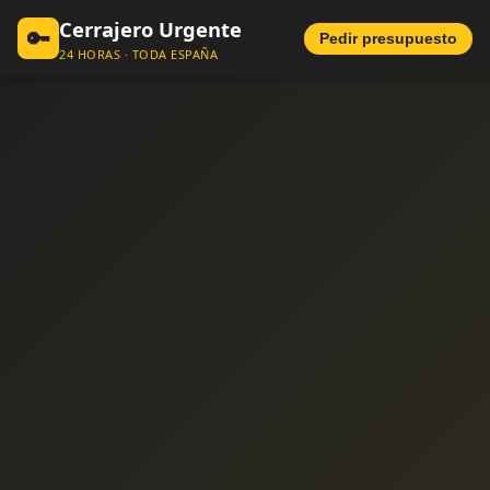
Cerrajero Urgente
🔑
Pedir presupuesto
24 HORAS · TODA ESPAÑA