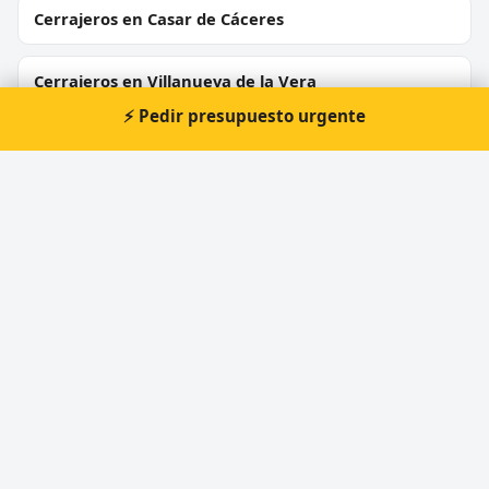
Cerrajeros en Casar de Cáceres
Cerrajeros en Villanueva de la Vera
⚡ Pedir presupuesto urgente
Cerrajeros en Malpartida de Plasencia
Cerrajeros en Arroyo de la Luz
Cerrajeros en Montánchez
Cerrajeros en Talaván
Cerrajeros en Madroñera
⚡ Cerrajero urgente en Coria