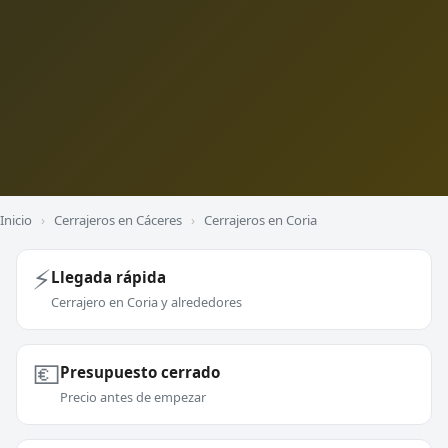
Inicio
›
Cerrajeros en Cáceres
›
Cerrajeros en Coria
⚡
Llegada rápida
Cerrajero en Coria y alrededores
💶
Presupuesto cerrado
Precio antes de empezar