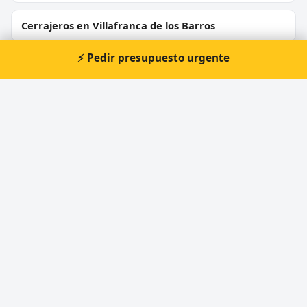
Cerrajeros en Villafranca de los Barros
⚡ Pedir presupuesto urgente
Cerrajeros en Fuente de Cantos
Cerrajeros en Monesterio
Cerrajeros en Fregenal de la Sierra
Cerrajeros en Jerez de los Caballeros
⚡ Cerrajero urgente en Valencia
del Ventoso
Atención prioritaria 24 horas — respuesta
inmediata.