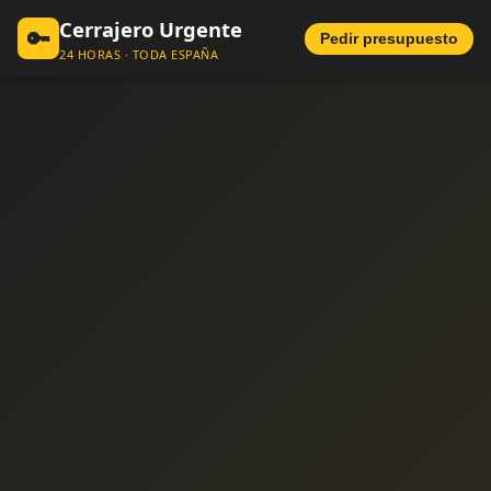
Cerrajero Urgente
🔑
Pedir presupuesto
24 HORAS · TODA ESPAÑA