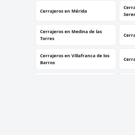
Cerra
Cerrajeros en Mérida
Sere
Cerrajeros en Medina de las
Cerra
Torres
Cerrajeros en Villafranca de los
Cerr
Barros
Cerra
Cerrajeros en Monesterio
Vent
Cerrajeros en Fregenal de la
Cerra
Sierra
Cabal