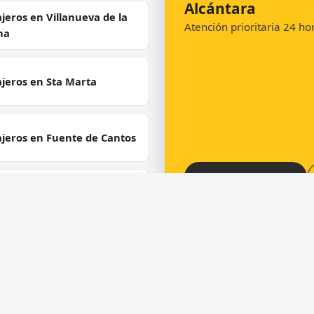
Alcántara
jeros en Villanueva de la
Atención prioritaria 24 h
na
jeros en Sta Marta
ajeros en Fuente de Cantos
📞 Solicitar llamada
jeros en Valencia del
oso
jeros en Jerez de los
leros