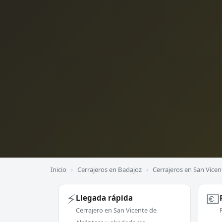
Inicio
›
Cerrajeros en Badajoz
›
Cerrajeros en San Vicen
⚡
💶
Llegada rápida
Cerrajero en San Vicente de