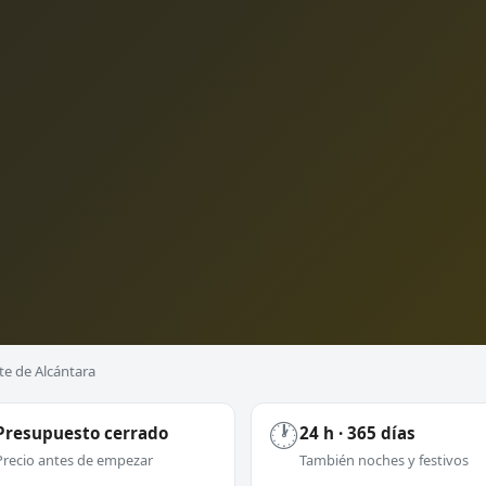
te de Alcántara
🕐
Presupuesto cerrado
24 h · 365 días
Precio antes de empezar
También noches y festivos