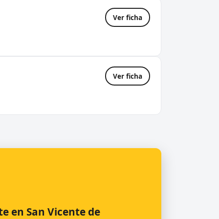
Ver ficha
Ver ficha
te en San Vicente de