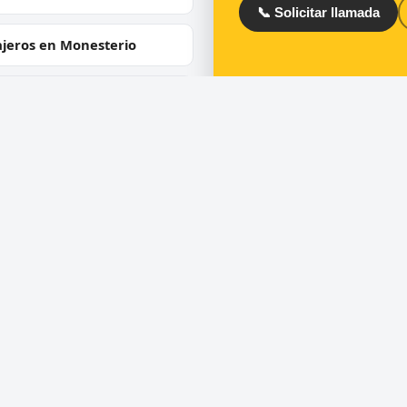
📞 Solicitar llamada
ajeros en Monesterio
jeros en Fregenal de la
a
ios
Directorio
ra de puertas
Cerrajeros en España
 de cerraduras
Cerrajeros en Barcelona
ero urgente 24 horas
Cerrajeros en Madrid
uras de seguridad y
Cerrajeros en Valencia
umping
Cerrajeros en Toledo
ra de coches