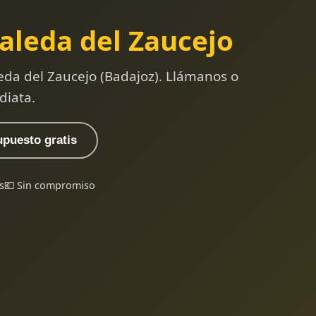
aleda del Zaucejo
eda del Zaucejo (Badajoz). Llámanos o
diata.
upuesto gratis
s
💶 Sin compromiso