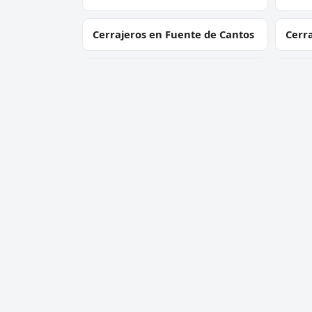
Cerrajeros en Fuente de Cantos
Cerr
Cerrajeros en Valencia del
Cerra
Ventoso
Sierr
Cerrajero Urgente 24 Horas
Servic
Directorio de cerrajeros profesionales
Apertu
en toda España. Aperturas de
Cambio
puertas, cambios de cerradura y
Cerraj
urgencias 24h.
Cerrad
antib
Apertu