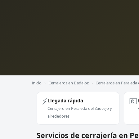
Inicio
›
Cerrajeros en Badajoz
›
Cerrajeros en Peraleda 
⚡
💶
Llegada rápida
Cerrajero en Peraleda del Zaucejo y
alrededores
Servicios de cerrajería en P