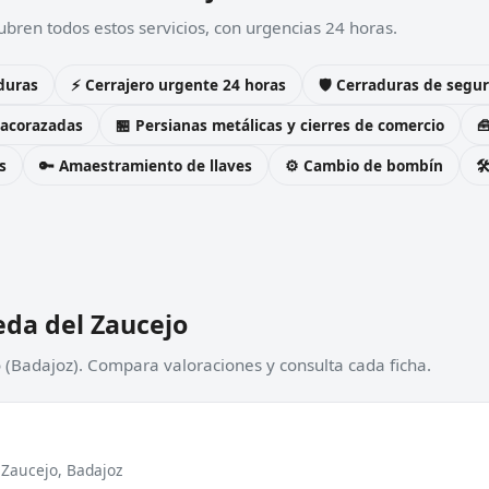
bren todos estos servicios, con urgencias 24 horas.
duras
⚡ Cerrajero urgente 24 horas
🛡️ Cerraduras de seg
 acorazadas
🏪 Persianas metálicas y cierres de comercio

s
🔑 Amaestramiento de llaves
⚙️ Cambio de bombín

eda del Zaucejo
o (Badajoz). Compara valoraciones y consulta cada ficha.
 Zaucejo, Badajoz