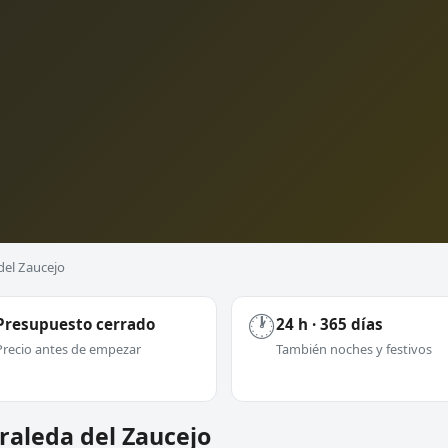
del Zaucejo
🕐
Presupuesto cerrado
24 h · 365 días
Precio antes de empezar
También noches y festivos
eraleda del Zaucejo