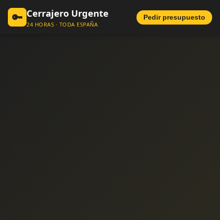
Cerrajero Urgente
🔑
Pedir presupuesto
24 HORAS · TODA ESPAÑA