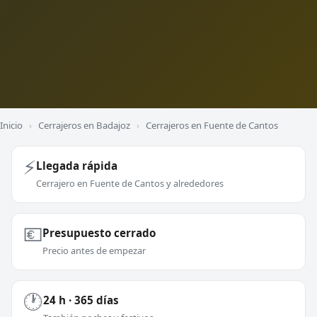
Inicio
›
Cerrajeros en Badajoz
›
Cerrajeros en Fuente de Cantos
⚡
Llegada rápida
Cerrajero en Fuente de Cantos y alrededores
💶
Presupuesto cerrado
Precio antes de empezar
🕐
24 h · 365 días