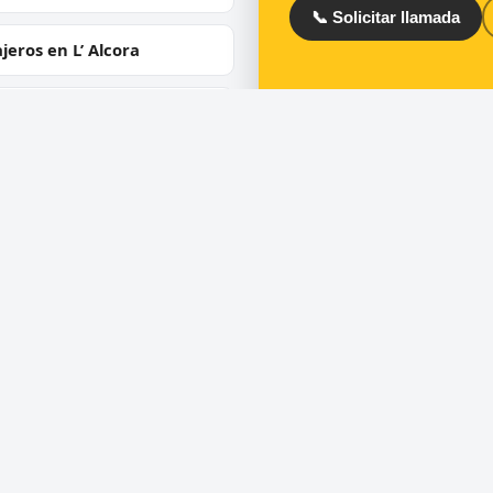
📞 Solicitar llamada
jeros en L’ Alcora
jeros en Atzeneta del
trat
ios
Directorio
ra de puertas
Cerrajeros en España
 de cerraduras
Cerrajeros en Barcelona
ero urgente 24 horas
Cerrajeros en Madrid
uras de seguridad y
Cerrajeros en Valencia
umping
Cerrajeros en Toledo
ra de coches