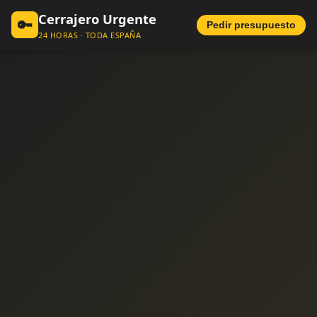
Cerrajero Urgente
🔑
Pedir presupuesto
24 HORAS · TODA ESPAÑA