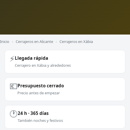
Inicio
›
Cerrajeros en Alicante
›
Cerrajeros en Xàbia
⚡
Llegada rápida
Cerrajero en Xàbia y alrededores
💶
Presupuesto cerrado
Precio antes de empezar
🕐
24 h · 365 días
También noches y festivos