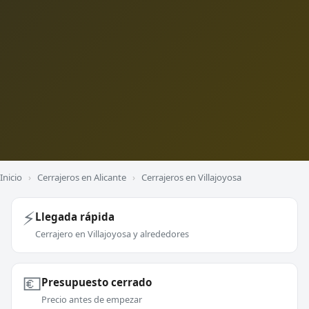
Inicio
›
Cerrajeros en Alicante
›
Cerrajeros en Villajoyosa
⚡
Llegada rápida
Cerrajero en Villajoyosa y alrededores
💶
Presupuesto cerrado
Precio antes de empezar