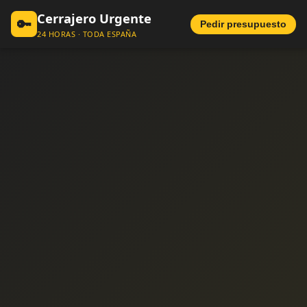
Cerrajero Urgente
🔑
Pedir presupuesto
24 HORAS · TODA ESPAÑA