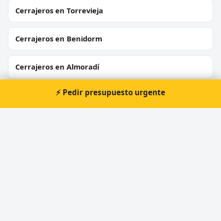
Cerrajeros en Torrevieja
Cerrajeros en Benidorm
Cerrajeros en Almoradí
⚡ Pedir presupuesto urgente
Cerrajeros en Crevillent
Cerrajeros en Bigastro
Cerrajeros en Callosa d'en Sarrià
Cerrajeros en Sant Joan d'Alacant
Cerrajeros en L'Alfàs del Pi