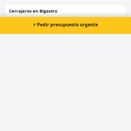
Cerrajeros en Bigastro
⚡ Pedir presupuesto urgente
Cerrajeros en Callosa d'en Sarrià
Cerrajeros en Sant Joan d'Alacant
Cerrajeros en L'Alfàs del Pi
Cerrajeros en Elda
⚡ Cerrajero urgente en Pol. Ind. Pla
de la Vallonga
Atención prioritaria 24 horas — respuesta
inmediata.