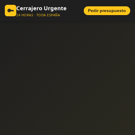
Cerrajero Urgente
🔑
Pedir presupuesto
24 HORAS · TODA ESPAÑA