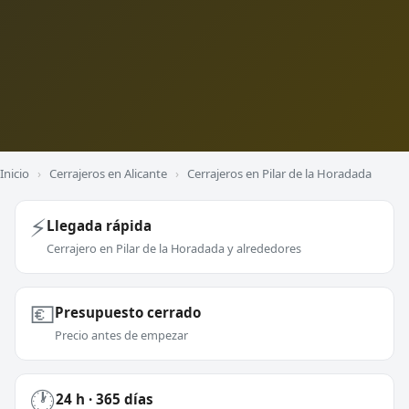
Inicio
›
Cerrajeros en Alicante
›
Cerrajeros en Pilar de la Horadada
⚡
Llegada rápida
Cerrajero en Pilar de la Horadada y alrededores
💶
Presupuesto cerrado
Precio antes de empezar
🕐
24 h · 365 días