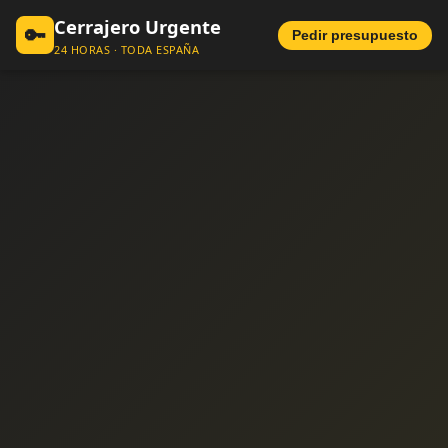
Cerrajero Urgente
🔑
Pedir presupuesto
24 HORAS · TODA ESPAÑA