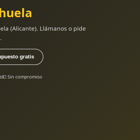
huela
la (Alicante). Llámanos o pide
.
upuesto gratis
s
💶 Sin compromiso