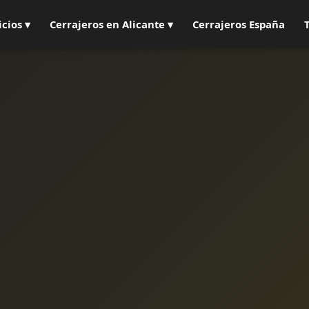
icios ▾
Cerrajeros en Alicante ▾
Cerrajeros España