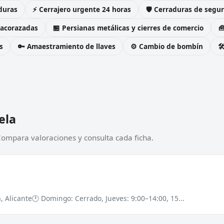
duras
⚡ Cerrajero urgente 24 horas
🛡️ Cerraduras de seg
 acorazadas
🏪 Persianas metálicas y cierres de comercio

s
🔑 Amaestramiento de llaves
⚙️ Cambio de bombín

ela
 Compara valoraciones y consulta cada ficha.
, Alicante
🕐 Domingo: Cerrado, Jueves: 9:00–14:00, 15...