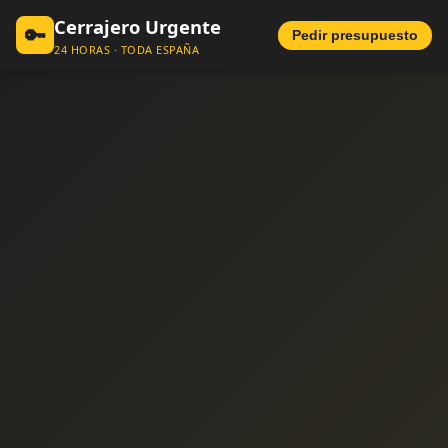
Cerrajero Urgente
🔑
Pedir presupuesto
24 HORAS · TODA ESPAÑA