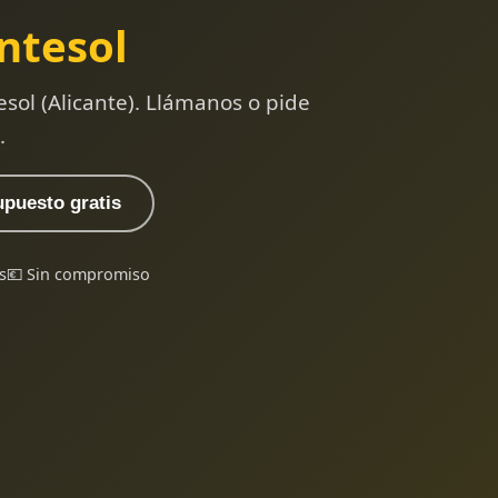
ntesol
sol (Alicante). Llámanos o pide
.
upuesto gratis
s
💶 Sin compromiso