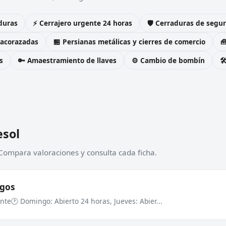
duras
⚡ Cerrajero urgente 24 horas
🛡️ Cerraduras de seg
 acorazadas
🏪 Persianas metálicas y cierres de comercio

s
🔑 Amaestramiento de llaves
⚙️ Cambio de bombín

esol
 Compara valoraciones y consulta cada ficha.
ngos
ante
🕐 Domingo: Abierto 24 horas, Jueves: Abier...