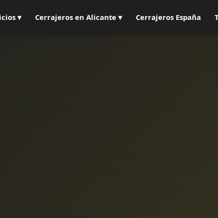
icios ▾
Cerrajeros en Alicante ▾
Cerrajeros España