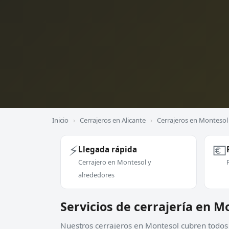
Inicio
›
Cerrajeros en Alicante
›
Cerrajeros en Montesol
⚡
💶
Llegada rápida
Cerrajero en Montesol y
alrededores
Servicios de cerrajería en M
Nuestros cerrajeros en Montesol cubren todos 