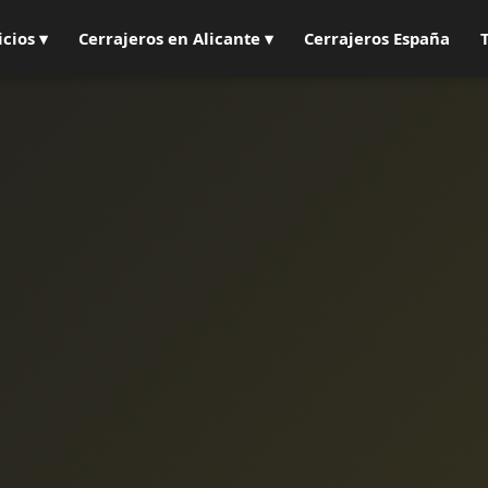
icios ▾
Cerrajeros en Alicante ▾
Cerrajeros España