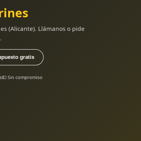
rines
es (Alicante). Llámanos o pide
.
upuesto gratis
s
💶 Sin compromiso