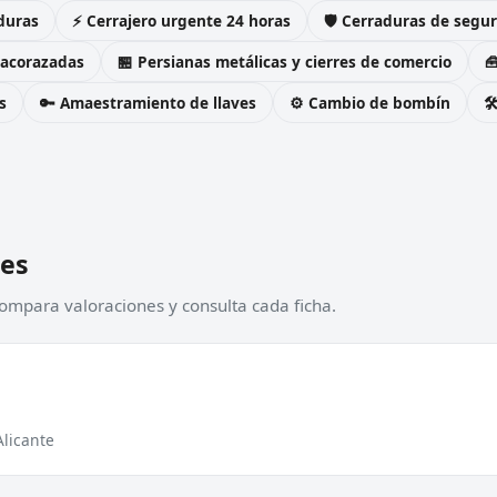
duras
⚡ Cerrajero urgente 24 horas
🛡️ Cerraduras de seg
 acorazadas
🏪 Persianas metálicas y cierres de comercio

s
🔑 Amaestramiento de llaves
⚙️ Cambio de bombín

nes
Compara valoraciones y consulta cada ficha.
Alicante