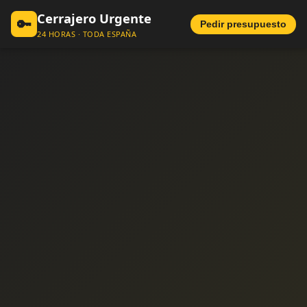
Cerrajero Urgente
🔑
Pedir presupuesto
24 HORAS · TODA ESPAÑA