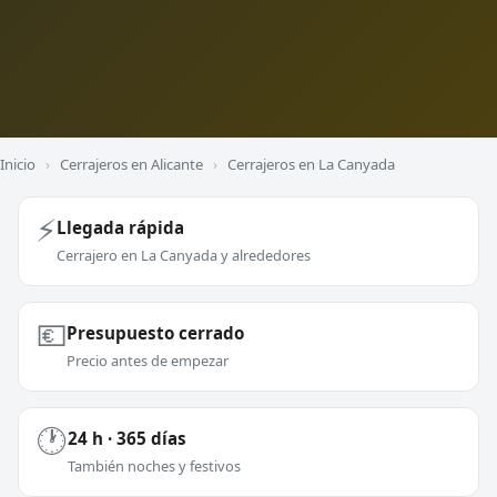
Inicio
›
Cerrajeros en Alicante
›
Cerrajeros en La Canyada
⚡
Llegada rápida
Cerrajero en La Canyada y alrededores
💶
Presupuesto cerrado
Precio antes de empezar
🕐
24 h · 365 días
También noches y festivos