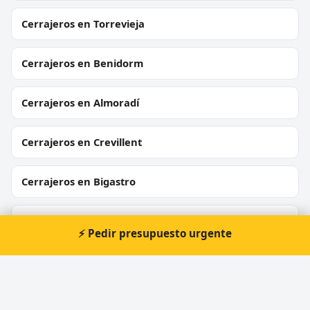
Cerrajeros en Torrevieja
Cerrajeros en Benidorm
Cerrajeros en Almoradí
Cerrajeros en Crevillent
Cerrajeros en Bigastro
Cerrajeros en Callosa d'en Sarrià
⚡ Pedir presupuesto urgente
Cerrajeros en Sant Joan d'Alacant
Cerrajeros en L'Alfàs del Pi