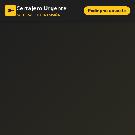
Cerrajero Urgente
🔑
Pedir presupuesto
24 HORAS · TODA ESPAÑA