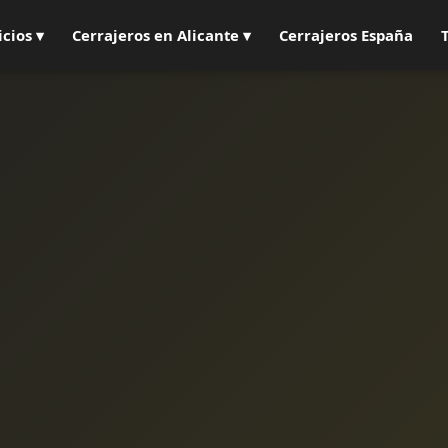
icios ▾
Cerrajeros en Alicante ▾
Cerrajeros España