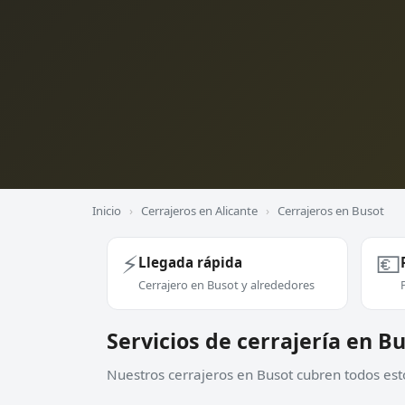
Inicio
›
Cerrajeros en Alicante
›
Cerrajeros en Busot
⚡
💶
Llegada rápida
Cerrajero en Busot y alrededores
Servicios de cerrajería en B
Nuestros cerrajeros en Busot cubren todos esto