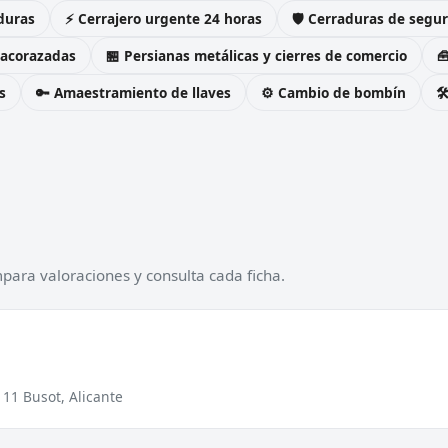
duras
⚡ Cerrajero urgente 24 horas
🛡️ Cerraduras de seg
 acorazadas
🏪 Persianas metálicas y cierres de comercio

s
🔑 Amaestramiento de llaves
⚙️ Cambio de bombín

mpara valoraciones y consulta cada ficha.
111 Busot, Alicante