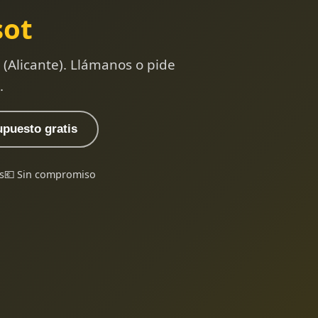
sot
(Alicante). Llámanos o pide
.
upuesto gratis
s
💶 Sin compromiso