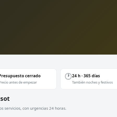
🕐
Presupuesto cerrado
24 h · 365 días
Precio antes de empezar
También noches y festivos
usot
s servicios, con urgencias 24 horas.