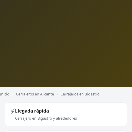
Inicio
›
Cerrajeros en Alicante
›
Cerrajeros en Bigastro
⚡
Llegada rápida
Cerrajero en Bigastro y alrededores