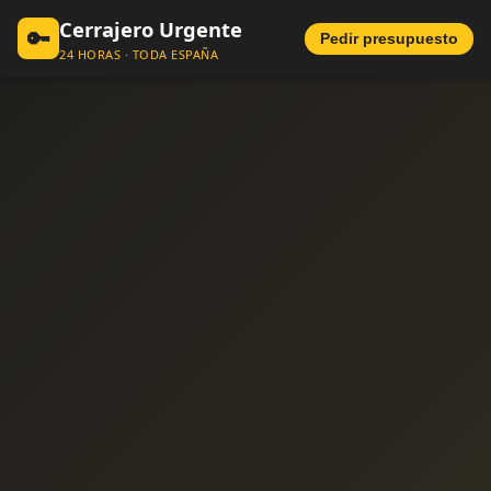
Cerrajero Urgente
🔑
Pedir presupuesto
24 HORAS · TODA ESPAÑA