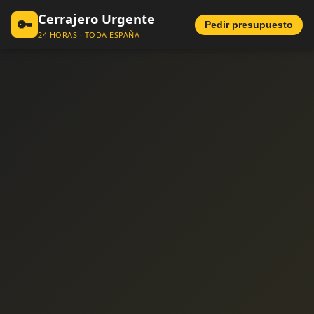
Cerrajero Urgente
🔑
Pedir presupuesto
24 HORAS · TODA ESPAÑA