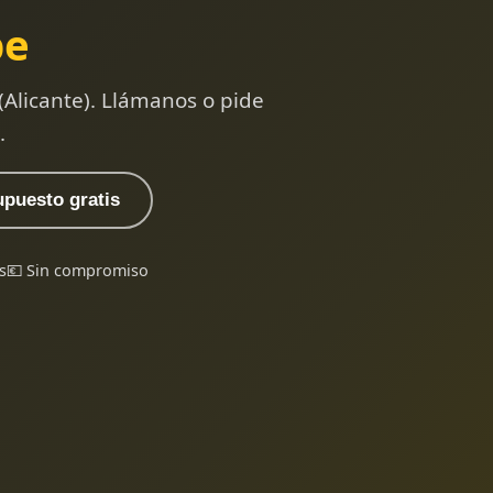
pe
(Alicante). Llámanos o pide
.
upuesto gratis
s
💶 Sin compromiso