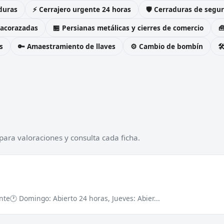
duras
⚡ Cerrajero urgente 24 horas
🛡️ Cerraduras de seg
 acorazadas
🏪 Persianas metálicas y cierres de comercio

s
🔑 Amaestramiento de llaves
⚙️ Cambio de bombín

para valoraciones y consulta cada ficha.
ante
🕐 Domingo: Abierto 24 horas, Jueves: Abier...