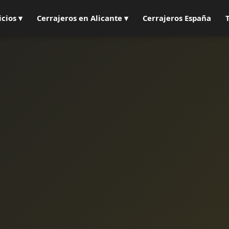
icios ▾
Cerrajeros en Alicante ▾
Cerrajeros España