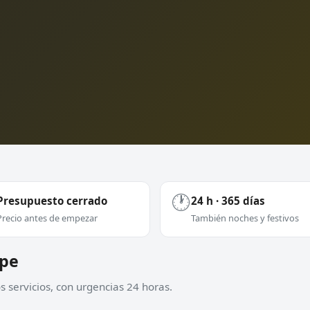
🕐
Presupuesto cerrado
24 h · 365 días
Precio antes de empezar
También noches y festivos
spe
 servicios, con urgencias 24 horas.