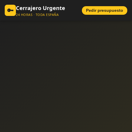
Cerrajero Urgente
🔑
Pedir presupuesto
24 HORAS · TODA ESPAÑA