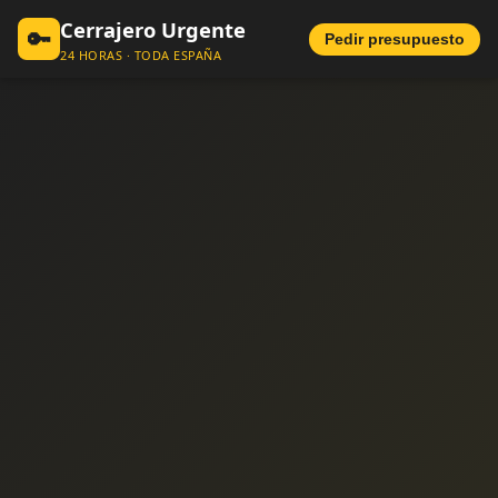
Cerrajero Urgente
🔑
Pedir presupuesto
24 HORAS · TODA ESPAÑA