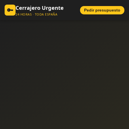
Cerrajero Urgente
🔑
Pedir presupuesto
24 HORAS · TODA ESPAÑA