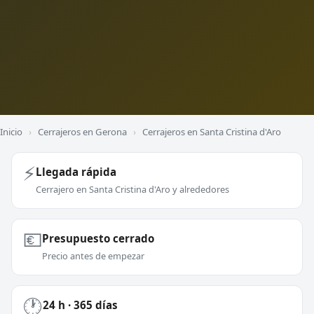
Inicio
›
Cerrajeros en Gerona
›
Cerrajeros en Santa Cristina d'Aro
⚡
Llegada rápida
Cerrajero en Santa Cristina d'Aro y alrededores
💶
Presupuesto cerrado
Precio antes de empezar
🕐
24 h · 365 días