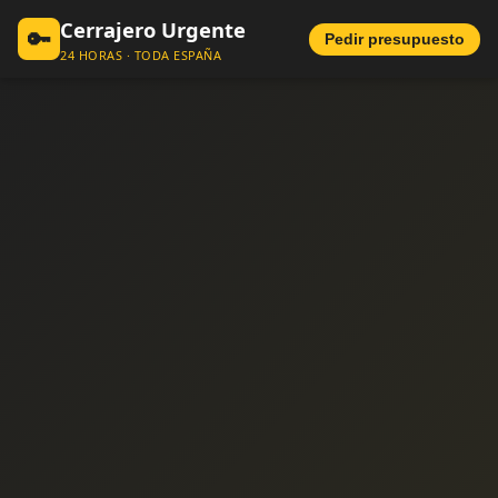
Cerrajero Urgente
🔑
Pedir presupuesto
24 HORAS · TODA ESPAÑA