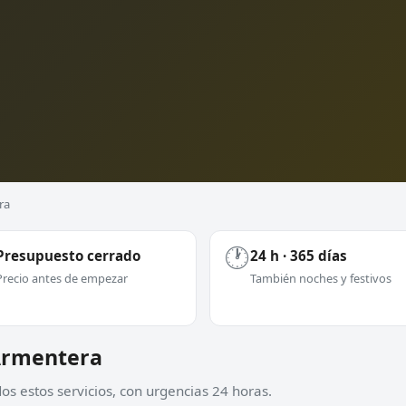
ra
🕐
Presupuesto cerrado
24 h · 365 días
Precio antes de empezar
También noches y festivos
'Armentera
s estos servicios, con urgencias 24 horas.