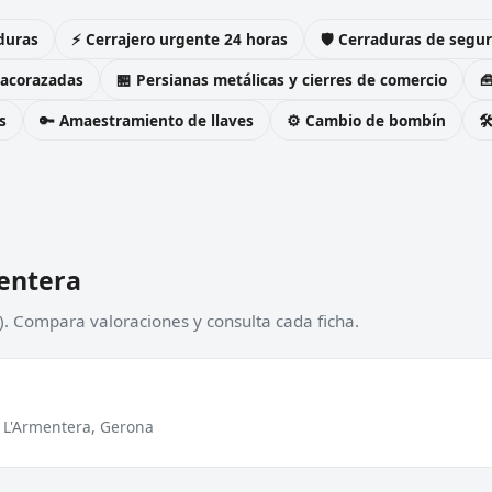
duras
⚡ Cerrajero urgente 24 horas
🛡️ Cerraduras de seg
 acorazadas
🏪 Persianas metálicas y cierres de comercio

s
🔑 Amaestramiento de llaves
⚙️ Cambio de bombín

mentera
). Compara valoraciones y consulta cada ficha.
2 L'Armentera, Gerona