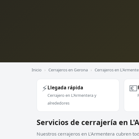
Inicio
›
Cerrajeros en Gerona
›
Cerrajeros en L'Armente
⚡
💶
Llegada rápida
Cerrajero en L'Armentera y
alrededores
Servicios de cerrajería en L
Nuestros cerrajeros en L'Armentera cubren todo