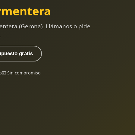
rmentera
entera (Gerona). Llámanos o pide
.
upuesto gratis
s
💶 Sin compromiso