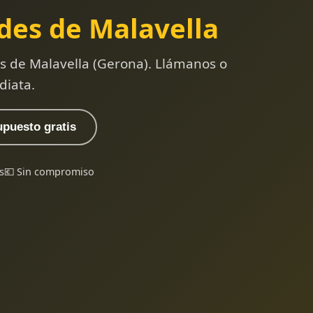
des de Malavella
s de Malavella (Gerona). Llámanos o
diata.
upuesto gratis
s
💶 Sin compromiso