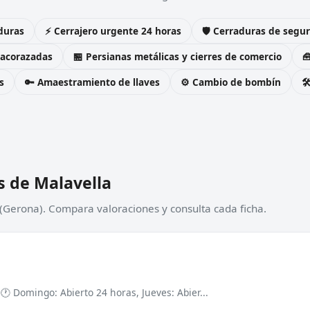
duras
⚡ Cerrajero urgente 24 horas
🛡️ Cerraduras de seg
 acorazadas
🏪 Persianas metálicas y cierres de comercio

s
🔑 Amaestramiento de llaves
⚙️ Cambio de bombín

s de Malavella
 (Gerona). Compara valoraciones y consulta cada ficha.
a
🕐 Domingo: Abierto 24 horas, Jueves: Abier...