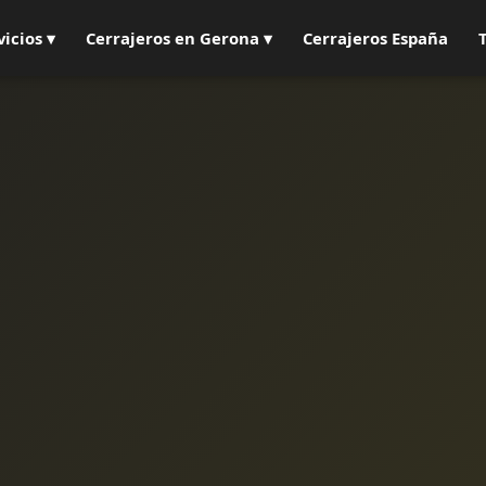
vicios ▾
Cerrajeros en Gerona ▾
Cerrajeros España