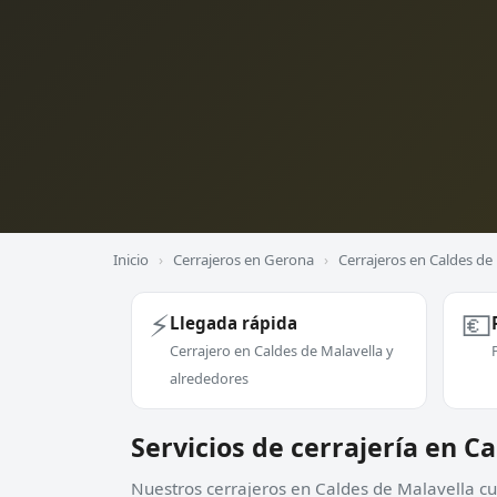
Inicio
›
Cerrajeros en Gerona
›
Cerrajeros en Caldes de
⚡
💶
Llegada rápida
Cerrajero en Caldes de Malavella y
alrededores
Servicios de cerrajería en C
Nuestros cerrajeros en Caldes de Malavella cub