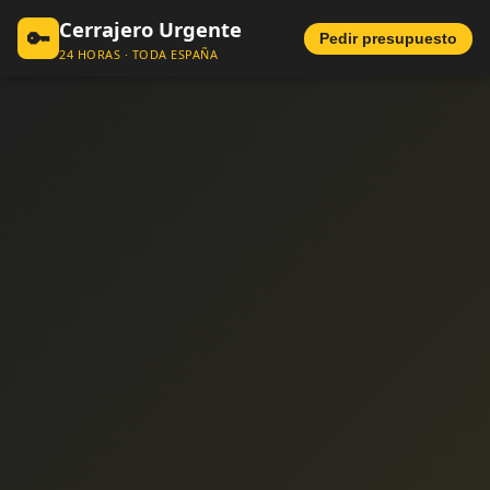
Cerrajero Urgente
🔑
Pedir presupuesto
24 HORAS · TODA ESPAÑA