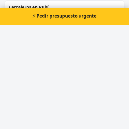
Cerrajeros en Rubí
⚡ Pedir presupuesto urgente
Cerrajeros en Sant Boi de Llobregat
Cerrajeros en Vilanova i la Geltrú
Cerrajeros en Montcada i Reixac
Cerrajeros en Igualada
⚡ Cerrajero urgente en Vilanova
del Vallès
Atención prioritaria 24 horas — respuesta
inmediata.
📞 Solicitar llamada
Pedir presupuesto