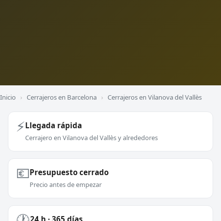
Inicio
›
Cerrajeros en Barcelona
›
Cerrajeros en Vilanova del Vallès
⚡
Llegada rápida
Cerrajero en Vilanova del Vallès y alrededores
💶
Presupuesto cerrado
Precio antes de empezar
🕐
24 h · 365 días