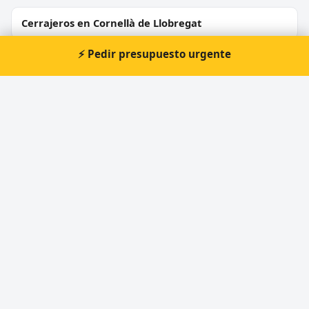
Cerrajeros en Cornellà de Llobregat
⚡ Pedir presupuesto urgente
Cerrajeros en Rubí
Cerrajeros en Sant Boi de Llobregat
Cerrajeros en Vilanova i la Geltrú
Cerrajeros en Montcada i Reixac
Cerrajeros en Igualada
⚡ Cerrajero urgente en Torelló
Atención prioritaria 24 horas — respuesta