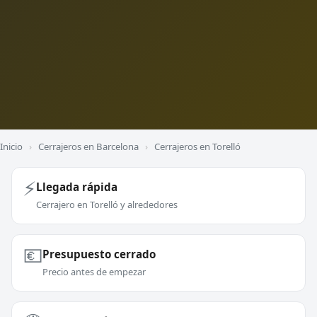
Inicio
›
Cerrajeros en Barcelona
›
Cerrajeros en Torelló
⚡
Llegada rápida
Cerrajero en Torelló y alrededores
💶
Presupuesto cerrado
Precio antes de empezar