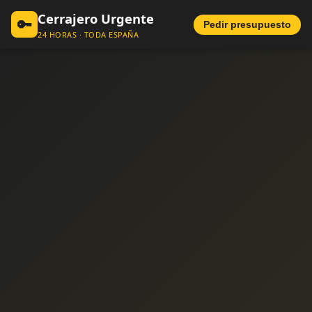
Cerrajero Urgente
🔑
Pedir presupuesto
24 HORAS · TODA ESPAÑA