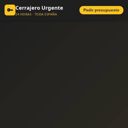
Cerrajero Urgente
🔑
Pedir presupuesto
24 HORAS · TODA ESPAÑA