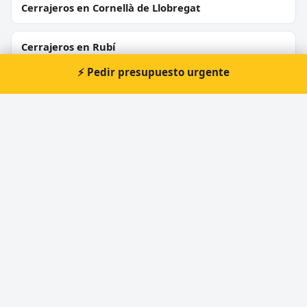
Cerrajeros en Cornellà de Llobregat
Cerrajeros en Rubí
⚡ Pedir presupuesto urgente
Cerrajeros en Sant Boi de Llobregat
Cerrajeros en Vilanova i la Geltrú
Cerrajeros en Montcada i Reixac
Cerrajeros en Igualada
⚡ Cerrajero urgente en Sta.
Margarita de Montbui
Atención prioritaria 24 horas — respuesta