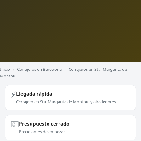
Inicio
›
Cerrajeros en Barcelona
›
Cerrajeros en Sta. Margarita de
Montbui
⚡
Llegada rápida
Cerrajero en Sta. Margarita de Montbui y alrededores
💶
Presupuesto cerrado
Precio antes de empezar