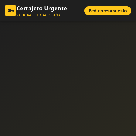
Cerrajero Urgente
🔑
Pedir presupuesto
24 HORAS · TODA ESPAÑA