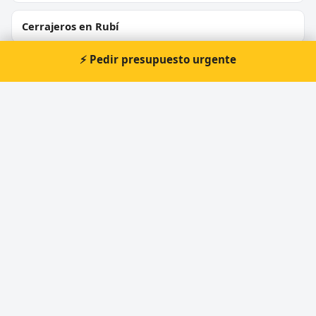
Cerrajeros en Rubí
⚡ Pedir presupuesto urgente
Cerrajeros en Sant Boi de Llobregat
Cerrajeros en Vilanova i la Geltrú
Cerrajeros en Montcada i Reixac
Cerrajeros en Igualada
⚡ Cerrajero urgente en Sant Iscle
de Vallalta
Atención prioritaria 24 horas — respuesta
inmediata.