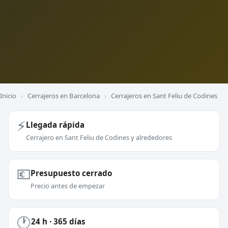
Inicio
›
Cerrajeros en Barcelona
›
Cerrajeros en Sant Feliu de Codines
⚡
Llegada rápida
Cerrajero en Sant Feliu de Codines y alrededores
💶
Presupuesto cerrado
Precio antes de empezar
🕐
24 h · 365 días