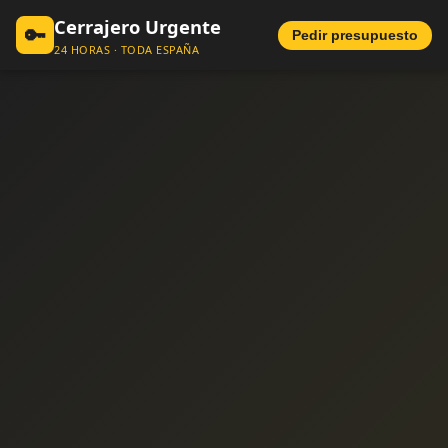
Cerrajero Urgente
🔑
Pedir presupuesto
24 HORAS · TODA ESPAÑA