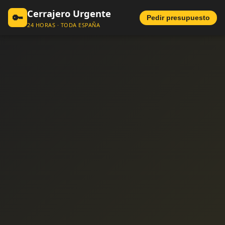
Cerrajero Urgente
🔑
Pedir presupuesto
24 HORAS · TODA ESPAÑA