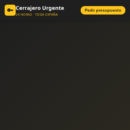
Cerrajero Urgente
🔑
Pedir presupuesto
24 HORAS · TODA ESPAÑA