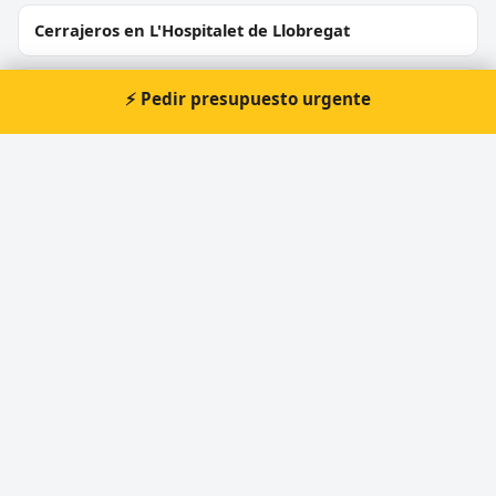
Cerrajeros en L'Hospitalet de Llobregat
Cerrajeros en Mataró
⚡ Pedir presupuesto urgente
Cerrajeros en Terrassa
Cerrajeros en Badalona
Cerrajeros en Cornellà de Llobregat
Cerrajeros en Rubí
Cerrajeros en Sant Boi de Llobregat
Cerrajeros en Vilanova i la Geltrú