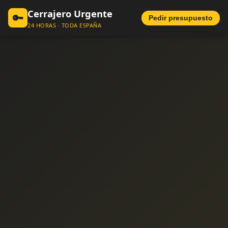
Cerrajero Urgente
🔑
Pedir presupuesto
24 HORAS · TODA ESPAÑA