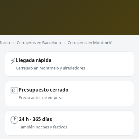
Inicio
›
Cerrajeros en Barcelona
›
Cerrajeros en Montmeló
⚡
Llegada rápida
Cerrajero en Montmeló y alrededores
💶
Presupuesto cerrado
Precio antes de empezar
🕐
24 h · 365 días
También noches y festivos