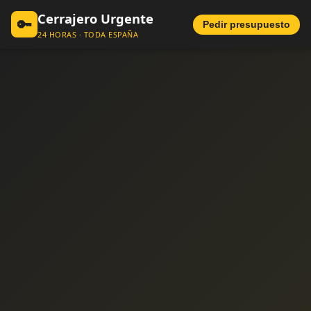
Cerrajero Urgente
🔑
Pedir presupuesto
24 HORAS · TODA ESPAÑA