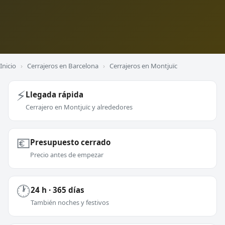
Inicio
›
Cerrajeros en Barcelona
›
Cerrajeros en Montjuïc
⚡
Llegada rápida
Cerrajero en Montjuïc y alrededores
💶
Presupuesto cerrado
Precio antes de empezar
🕐
24 h · 365 días
También noches y festivos