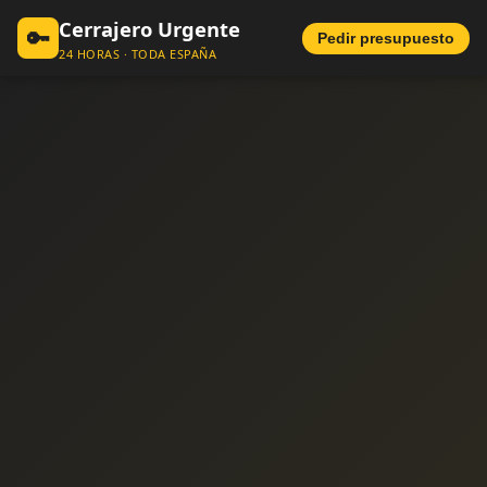
Cerrajero Urgente
🔑
Pedir presupuesto
24 HORAS · TODA ESPAÑA