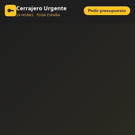
Cerrajero Urgente
🔑
Pedir presupuesto
24 HORAS · TODA ESPAÑA