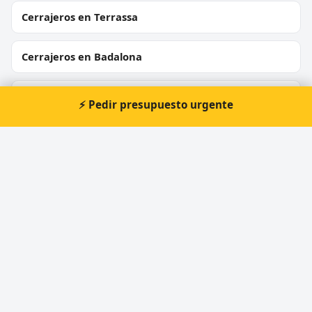
Cerrajeros en Terrassa
Cerrajeros en Badalona
Cerrajeros en Cornellà de Llobregat
⚡ Pedir presupuesto urgente
Cerrajeros en Rubí
Cerrajeros en Sant Boi de Llobregat
Cerrajeros en Vilanova i la Geltrú
Cerrajeros en Montcada i Reixac
Cerrajeros en Igualada