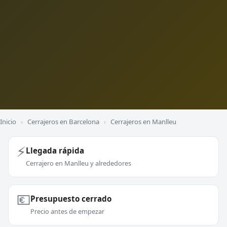
Inicio
›
Cerrajeros en Barcelona
›
Cerrajeros en Manlleu
⚡
Llegada rápida
Cerrajero en Manlleu y alrededores
💶
Presupuesto cerrado
Precio antes de empezar