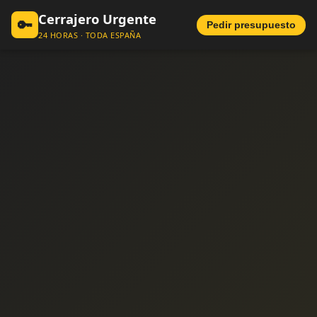
Cerrajero Urgente
🔑
Pedir presupuesto
24 HORAS · TODA ESPAÑA