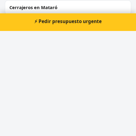
Cerrajeros en Mataró
⚡ Pedir presupuesto urgente
Cerrajeros en Terrassa
Cerrajeros en Badalona
Cerrajeros en Cornellà de Llobregat
Cerrajeros en Rubí
Cerrajeros en Sant Boi de Llobregat
Cerrajeros en Vilanova i la Geltrú
Cerrajeros en Montcada i Reixac