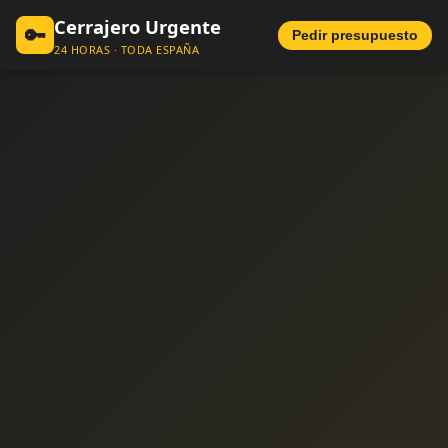
Cerrajero Urgente
🔑
Pedir presupuesto
24 HORAS · TODA ESPAÑA