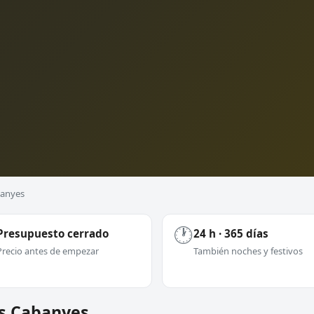
banyes
🕐
Presupuesto cerrado
24 h · 365 días
Precio antes de empezar
También noches y festivos
es Cabanyes