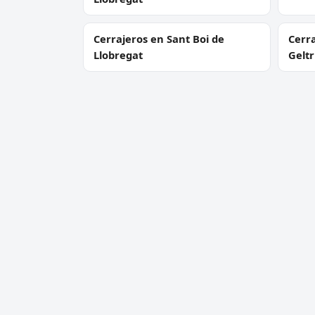
Cerrajeros en Sant Boi de
Cerra
Llobregat
Gelt
Cerrajeros en Montcada i
Cerra
Reixac
Cerrajero Urgente 24 Horas
Servic
Directorio de cerrajeros profesionales
Apertu
en toda España. Aperturas de
Cambio
puertas, cambios de cerradura y
Cerraj
urgencias 24h.
Cerrad