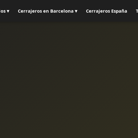
ios ▾
Cerrajeros en Barcelona ▾
Cerrajeros España