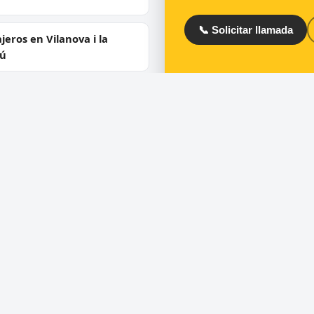
📞 Solicitar llamada
jeros en Vilanova i la
rú
jeros en Igualada
ios
Directorio
ra de puertas
Cerrajeros en España
 de cerraduras
Cerrajeros en Barcelona
ero urgente 24 horas
Cerrajeros en Madrid
uras de seguridad y
Cerrajeros en Valencia