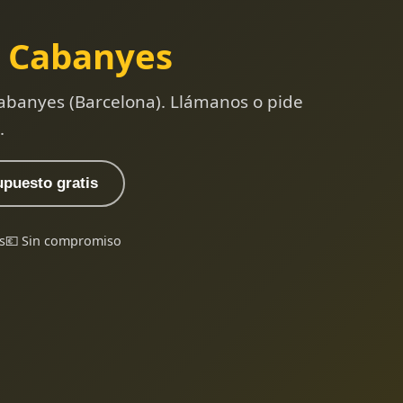
 Cabanyes
abanyes (Barcelona). Llámanos o pide
.
upuesto gratis
s
💶 Sin compromiso