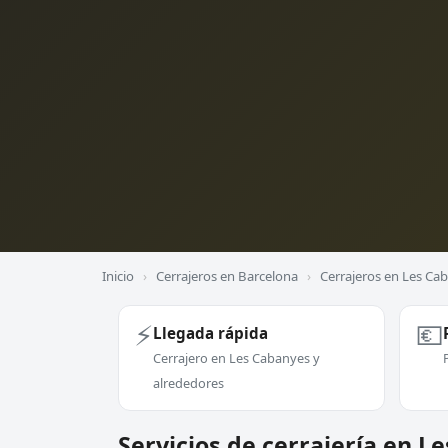
Inicio
›
Cerrajeros en Barcelona
›
Cerrajeros en Les Ca
⚡
💶
Llegada rápida
Cerrajero en Les Cabanyes y
alrededores
Servicios de cerrajería en L