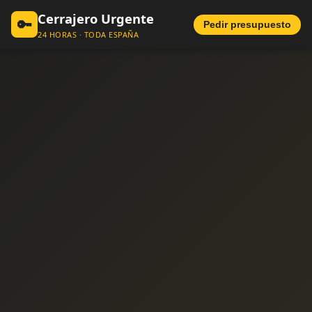
Cerrajero Urgente
🔑
Pedir presupuesto
24 HORAS · TODA ESPAÑA