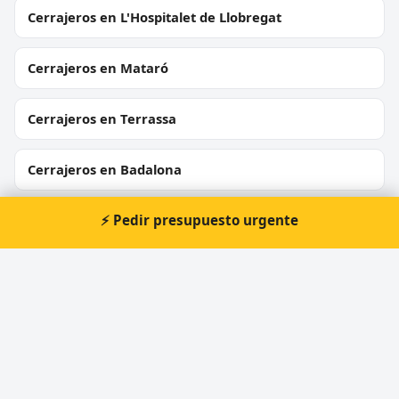
Cerrajeros en L'Hospitalet de Llobregat
Cerrajeros en Mataró
Cerrajeros en Terrassa
Cerrajeros en Badalona
⚡ Pedir presupuesto urgente
Cerrajeros en Cornellà de Llobregat
Cerrajeros en Rubí
Cerrajeros en Sant Boi de Llobregat
Cerrajeros en Vilanova i la Geltrú