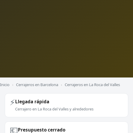
Inicio
›
Cerrajeros en Barcelona
›
Cerrajeros en La Roca del Valles
⚡
Llegada rápida
Cerrajero en La Roca del Valles y alrededores
💶
Presupuesto cerrado