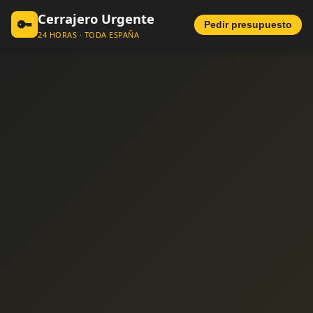
Cerrajero Urgente
🔑
Pedir presupuesto
24 HORAS · TODA ESPAÑA