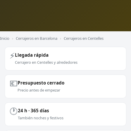
Inicio
›
Cerrajeros en Barcelona
›
Cerrajeros en Centelles
⚡
Llegada rápida
Cerrajero en Centelles y alrededores
💶
Presupuesto cerrado
Precio antes de empezar
🕐
24 h · 365 días
También noches y festivos