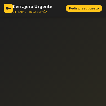
Cerrajero Urgente
🔑
Pedir presupuesto
24 HORAS · TODA ESPAÑA