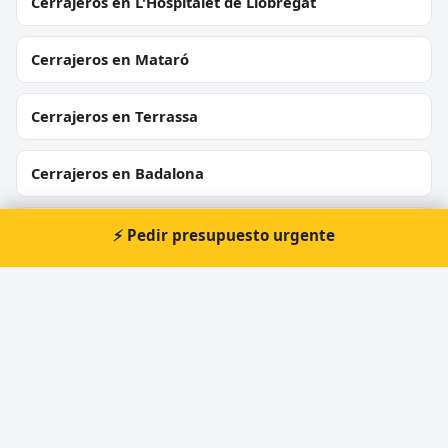
Cerrajeros en L'Hospitalet de Llobregat
Cerrajeros en Mataró
Cerrajeros en Terrassa
Cerrajeros en Badalona
Cerrajeros en Cornellà de Llobregat
⚡ Pedir presupuesto urgente
Cerrajeros en Rubí
Cerrajeros en Sant Boi de Llobregat
Cerrajeros en Vilanova i la Geltrú