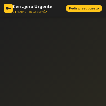
Cerrajero Urgente
🔑
Pedir presupuesto
24 HORAS · TODA ESPAÑA