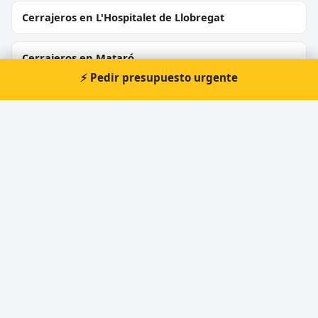
Cerrajeros en L'Hospitalet de Llobregat
Cerrajeros en Mataró
⚡ Pedir presupuesto urgente
Cerrajeros en Terrassa
Cerrajeros en Badalona
Cerrajeros en Cornellà de Llobregat
Cerrajeros en Rubí
Cerrajeros en Sant Boi de Llobregat
Cerrajeros en Vilanova i la Geltrú